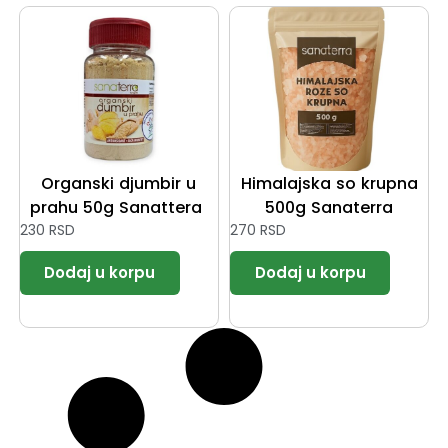
Organski djumbir u
Himalajska so krupna
prahu 50g Sanattera
500g Sanaterra
230
RSD
270
RSD