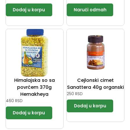
Himalajska so sa
Cejlonski cimet
povrćem 370g
Sanattera 40g organski
Hemakheya
250
RSD
460
RSD