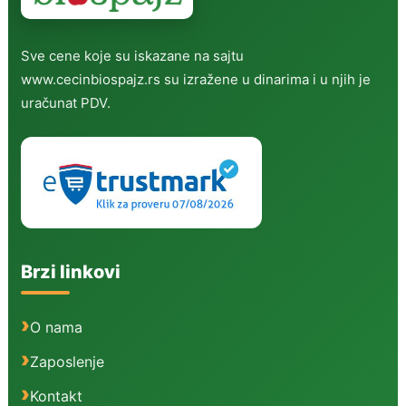
Sve cene koje su iskazane na sajtu
www.cecinbiospajz.rs su izražene u dinarima i u njih je
uračunat PDV.
Brzi linkovi
O nama
Zaposlenje
Kontakt