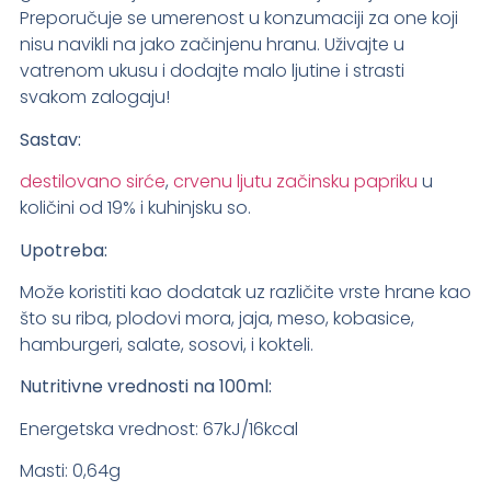
Preporučuje se umerenost u konzumaciji za one koji
nisu navikli na jako začinjenu hranu. Uživajte u
vatrenom ukusu i dodajte malo ljutine i strasti
svakom zalogaju!
Sastav:
destilovano sirće
,
crvenu ljutu začinsku papriku
u
količini od 19% i kuhinjsku so.
Upotreba:
Može koristiti kao dodatak uz različite vrste hrane kao
što su riba, plodovi mora, jaja, meso, kobasice,
hamburgeri, salate, sosovi, i kokteli.
Nutritivne vrednosti na 100ml:
Energetska vrednost: 67kJ/16kcal
Masti: 0,64g