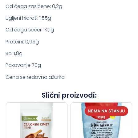
Od čega zasićene: 0,2g
Ugljeni hidrati: 1,55g
Od čega šećeri: <1,1g
Proteini: 0,95g
So: 1,8g
Pakovanje 70g
Cena se redovno ažurira
Slični proizvodi: