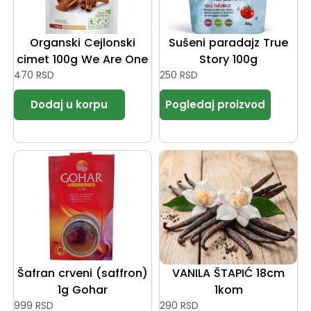
Organski Cejlonski
Sušeni paradajz True
cimet 100g We Are One
Story 100g
470
RSD
250
RSD
Šafran crveni (saffron)
VANILA ŠTAPIĆ 18cm
1g Gohar
1kom
999
RSD
290
RSD