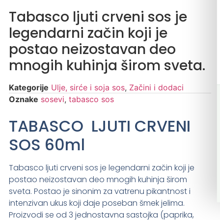
Tabasco ljuti crveni sos je
legendarni začin koji je
postao neizostavan deo
mnogih kuhinja širom sveta.
Kategorije
Ulje, sirće i soja sos
,
Začini i dodaci
Oznake
sosevi
,
tabasco sos
TABASCO LJUTI CRVENI
SOS 60ml
Tabasco ljuti crveni sos je legendarni začin koji je
postao neizostavan deo mnogih kuhinja širom
sveta. Postao je sinonim za vatrenu pikantnost i
intenzivan ukus koji daje poseban šmek jelima.
Proizvodi se od 3 jednostavna sastojka (paprika,