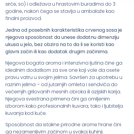
sirće, so) i odležava u hrastovim buradima do 3
godine, nakon čega se stavlja u ambalaže kao
finalni proizvod.
Jedna od posebnih karakteristika crvenog sosa je
njegova sposobnost da unese dodatnu dimenziju
ukusa u jelo, bez obzira na to da li se koristi kao
glavni začin ili kao dodatak drugim začinima.
Njegova bogata aroma i intenzivna ljutina čine ga
idealnim dodatkom za sve one koji vole da osete
pravu vatru u svojim jelima. Savršen za upotrebu u
raznim jelima – od jutarnjih omleta i sendviča do
večernjih grilovanih mesnih obroka ili azijskih karija.
Njegova svestrana primena čini ga omiljenim
izborom kako profesionalnih kuvara, tako i ljubitelja
kuvanja kod kuće.
Sposobnost da istakne prirodne arome hrane čini
ga nezamenljivim začinom u svakoj kuhinji.