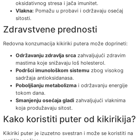
oksidativnog stresa i jača imunitet.
Vlakna:
Pomažu u probavi i održavaju osećaj
sitosti.
Zdravstvene prednosti
Redovna konzumacija kikiriki putera može doprineti:
Održavanju zdravlja srca
zahvaljujući zdravim
mastima koje snižavaju loš holesterol.
Podršci imunološkom sistemu
zbog visokog
sadržaja antioksidanasa.
Poboljšanju metabolizma
i održavanju energije
tokom dana.
Smanjenju osećaja gladi
zahvaljujući vlaknima
koja produžavaju sitost.
Kako koristiti puter od kikirikija?
Kikiriki puter je izuzetno svestran i može se koristiti na