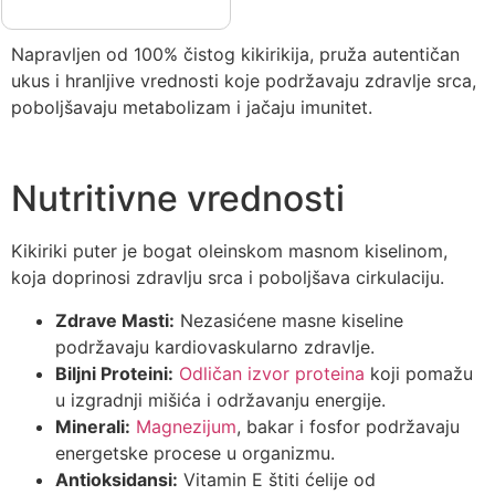
Napravljen od 100% čistog kikirikija, pruža autentičan
ukus i hranljive vrednosti koje podržavaju zdravlje srca,
poboljšavaju metabolizam i jačaju imunitet.
Nutritivne vrednosti
Kikiriki puter je bogat oleinskom masnom kiselinom,
koja doprinosi zdravlju srca i poboljšava cirkulaciju.
Zdrave Masti:
Nezasićene masne kiseline
podržavaju kardiovaskularno zdravlje.
Biljni Proteini:
Odličan izvor proteina
koji pomažu
u izgradnji mišića i održavanju energije.
Minerali:
Magnezijum
, bakar i fosfor podržavaju
energetske procese u organizmu.
Antioksidansi:
Vitamin E štiti ćelije od