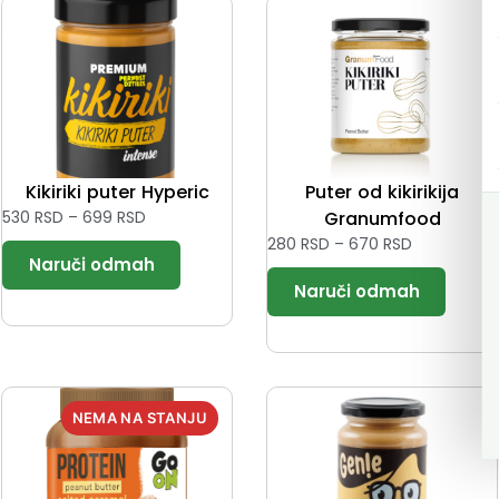
Kikiriki puter Hyperic
Puter od kikirikija
530
RSD
–
699
RSD
Granumfood
280
RSD
–
670
RSD