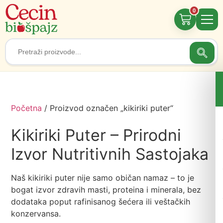
0
Searc
Search
for:
Početna
/ Proizvod označen „kikiriki puter“
Kikiriki Puter – Prirodni
Izvor Nutritivnih Sastojaka
Naš kikiriki puter nije samo običan namaz – to je
bogat izvor zdravih masti, proteina i minerala, bez
dodataka poput rafinisanog šećera ili veštačkih
konzervansa.