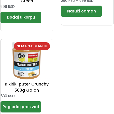
Green
250
RSD
–
599
RSD
599
RSD
Kikiriki puter Crunchy
500g Go on
630
RSD