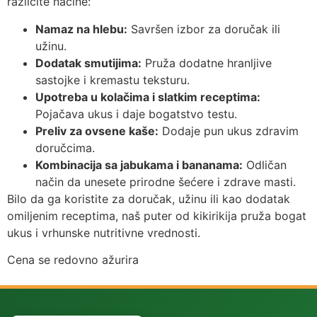
različite načine:
Namaz na hlebu:
Savršen izbor za doručak ili
užinu.
Dodatak smutijima:
Pruža dodatne hranljive
sastojke i kremastu teksturu.
Upotreba u kolačima i slatkim receptima:
Pojačava ukus i daje bogatstvo testu.
Preliv za ovsene kaše:
Dodaje pun ukus zdravim
doručcima.
Kombinacija sa jabukama i bananama:
Odličan
način da unesete prirodne šećere i zdrave masti.
Bilo da ga koristite za doručak, užinu ili kao dodatak
omiljenim receptima, naš puter od kikirikija pruža bogat
ukus i vrhunske nutritivne vrednosti.
Cena se redovno ažurira