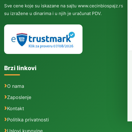
Sve cene koje su iskazane na sajtu www.cecinbiospajz.rs
su izražene u dinarima i u njih je uračunat PDV.
Brzi linkovi
O nama
Zaposlenje
Kontakt
Politika privatnosti
Uslovi kupovine