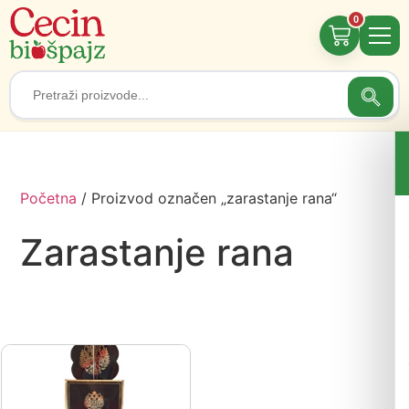
0
Searc
Search
for:
Početna
/ Proizvod označen „zarastanje rana“
Zarastanje rana