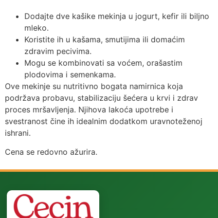
Dodajte dve kašike mekinja u jogurt, kefir ili biljno
mleko.
Koristite ih u kašama, smutijima ili domaćim
zdravim pecivima.
Mogu se kombinovati sa voćem, orašastim
plodovima i semenkama.
Ove mekinje su nutritivno bogata namirnica koja
podržava probavu, stabilizaciju šećera u krvi i zdrav
proces mršavljenja. Njihova lakoća upotrebe i
svestranost čine ih idealnim dodatkom uravnoteženoj
ishrani.
Cena se redovno ažurira.