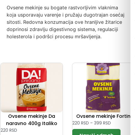
Ovsene mekinje su bogate rastvorljivim vlaknima
koja usporavaju varenje i pružaju dugotrajan osećaj
sitosti. Redovna konzumacija ove hranljive žitarice
doprinosi zdravlju digestivnog sistema, regulaciji
holesterola i podršci procesu mršavljenja.
Ovsene mekinje Da
Ovsene mekinje Fortin
naravno 400g Italiko
220
RSD
–
399
RSD
220
RSD