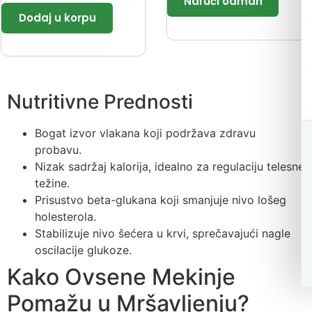
Nutritivne Prednosti
Bogat izvor vlakana koji podržava zdravu
probavu.
Nizak sadržaj kalorija, idealno za regulaciju telesne
težine.
Prisustvo beta-glukana koji smanjuje nivo lošeg
holesterola.
Stabilizuje nivo šećera u krvi, sprečavajući nagle
oscilacije glukoze.
Kako Ovsene Mekinje
Pomažu u Mršavljenju?