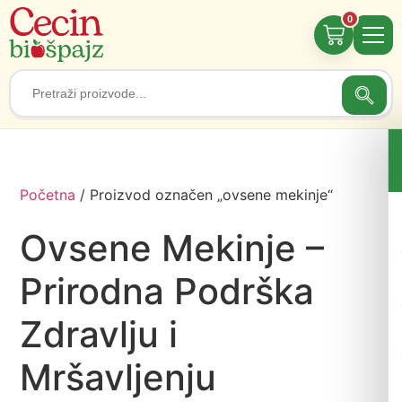
0
Searc
Search
for:
Početna
/ Proizvod označen „ovsene mekinje“
Ovsene Mekinje –
Prirodna Podrška
Zdravlju i
Mršavljenju