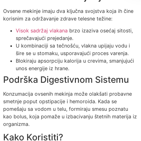
Ovsene mekinje imaju dva ključna svojstva koja ih čine
korisnim za održavanje zdrave telesne težine:
Visok sadržaj vlakana
brzo izaziva osećaj sitosti,
sprečavajući prejedanje.
U kombinaciji sa tečnošću, vlakna upijaju vodu i
šire se u stomaku, usporavajući proces varenja.
Blokiraju apsorpciju kalorija u crevima, smanjujući
unos energije iz hrane.
Podrška Digestivnom Sistemu
Konzumacija ovsenih mekinja može olakšati probavne
smetnje poput opstipacije i hemoroida. Kada se
pomešaju sa vodom u telu, formiraju smesu poznatu
kao bolus, koja pomaže u izbacivanju štetnih materija iz
organizma.
Kako Koristiti?