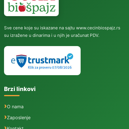
Sve cene koje su iskazane na sajtu www.cecinbiospajz.rs
su izražene u dinarima i u njih je uračunat PDV.
Brzi linkovi
O nama
Zaposlenje
Kontakt