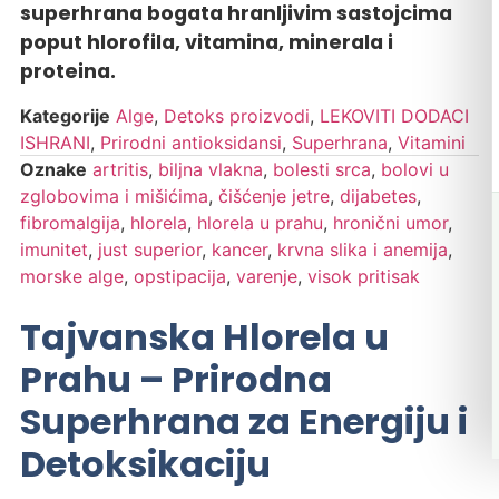
superhrana bogata hranljivim sastojcima
poput hlorofila, vitamina, minerala i
proteina.
Kategorije
Alge
,
Detoks proizvodi
,
LEKOVITI DODACI
ISHRANI
,
Prirodni antioksidansi
,
Superhrana
,
Vitamini
Oznake
artritis
,
biljna vlakna
,
bolesti srca
,
bolovi u
zglobovima i mišićima
,
čišćenje jetre
,
dijabetes
,
fibromalgija
,
hlorela
,
hlorela u prahu
,
hronični umor
,
imunitet
,
just superior
,
kancer
,
krvna slika i anemija
,
morske alge
,
opstipacija
,
varenje
,
visok pritisak
Tajvanska Hlorela u
Prahu – Prirodna
Superhrana za Energiju i
Detoksikaciju