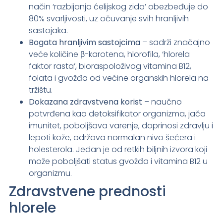
način ‘razbijanja ćelijskog zida’ obezbeđuje do
80% svarljivosti, uz očuvanje svih hranljivih
sastojaka.
Bogata hranljivim sastojcima
– sadrži značajno
veće količine β-karotena, hlorofila, ‘hlorela
faktor rasta’, bioraspoloživog vitamina B12,
folata i gvožđa od većine organskih hlorela na
tržištu.
Dokazana zdravstvena korist
– naučno
potvrđena kao detoksifikator organizma, jača
imunitet, poboljšava varenje, doprinosi zdravlju i
lepoti kože, održava normalan nivo šećera i
holesterola. Jedan je od retkih biljnih izvora koji
može poboljšati status gvožđa i vitamina B12 u
organizmu.
Zdravstvene prednosti
hlorele