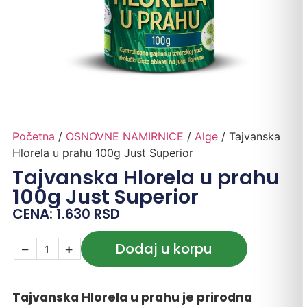
Početna
/
OSNOVNE NAMIRNICE
/
Alge
/ Tajvanska
Hlorela u prahu 100g Just Superior
Tajvanska Hlorela u prahu
100g Just Superior
CENA:
1.630
RSD
Dodaj u korpu
−
+
Tajvanska Hlorela u prahu je prirodna