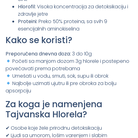
Hlorofil:
Visoka koncentracija za detoksikaciju i
zdravlje jetre
Proteini:
Preko 50% proteina, sa svih 9
esencijalnih aminokiselina
Kako se koristi?
Preporučena dnevna doza:
3 do 10g
Početi sa manjom dozom 3g hlorele i postepeno
povećavati prema potrebama
Umešati u vodu, smuti, sok, supu ili obrok
Najbolje uzimati ujutru ili pre obroka za bolju
apsorpciju
Za koga je namenjena
Tajvanska Hlorela?
✔ Osobe koje žele prirodnu detoksikaciju
✔ Ljudi sa umorom, lošim varenjem i slabim