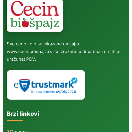
Sve cene koje su iskazane na sajtu
www.cecinbiospajz.rs su izražene u dinarima i u njih je
uračunat PDV.
Brzi linkovi
O nama