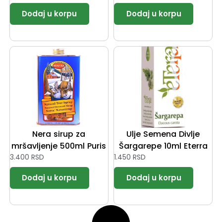
Nera sirup za
Ulje Semena Divlje
mršavljenje 500ml Puris
Šargarepe 10ml Eterra
3.400
RSD
1.450
RSD