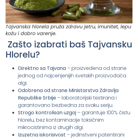
Tajvanska hlorela pruža zdravu jetru, imunitet, lepu
kožu i dobro varenje.
Zašto izabrati baš Tajvansku
Hlorelu?
Direktno sa Tajvana
– proizvedena od strane
jednog od najcenjenijih svetskih proizvođača
algi.
Odobrena od strane Ministarstva Zdravlja
Republike Srbije
– laboratorijski testirana i
garantovano bezbedna za svaku seriju.
Strogo kontrolisan uzgoj
– garantuje 100% čistu
hlorelu, bez kontaminacije toksičnim
mikrocistinima iz drugih algi.
Izuzetna iskorisivost
– jedinstveni patentirani