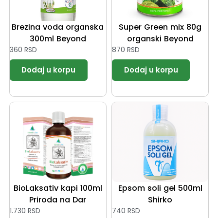
Brezina voda organska
Super Green mix 80g
300ml Beyond
organski Beyond
360
RSD
870
RSD
BioLaksativ kapi 100ml
Epsom soli gel 500ml
Priroda na Dar
Shirko
1.730
RSD
740
RSD