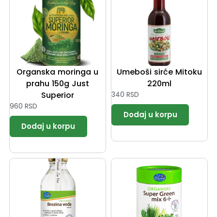
Organska moringa u
Umeboši sirće Mitoku
prahu 150g Just
220ml
Superior
340
RSD
960
RSD