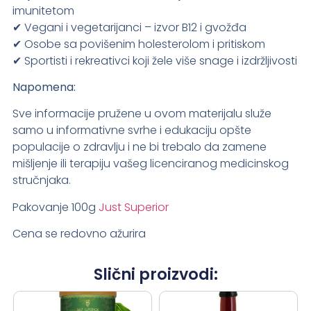
imunitetom
✔ Vegani i vegetarijanci – izvor B12 i gvožđa
✔ Osobe sa povišenim holesterolom i pritiskom
✔ Sportisti i rekreativci koji žele više snage i izdržljivosti
Napomena:
Sve informacije pružene u ovom materijalu služe
samo u informativne svrhe i edukaciju opšte
populacije o zdravlju i ne bi trebalo da zamene
mišljenje ili terapiju vašeg licenciranog medicinskog
stručnjaka.
Pakovanje 100g
Just Superior
Cena se redovno ažurira
Slični proizvodi: