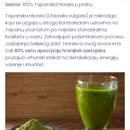
Sastav:
100% Tajvanska hlorela u prahu
Tajvanska Hlorela (Chlorella vulgaris) je mikroalga
koja se uzgaja u strogo kontrolisanim uslovima na
Tajvanu, poznatom po najvišim standardima
kvaliteta u svetu. Zahvaljujući patentiranom procesu
„razbijanja ćelijskog zida“, hlorela iz ovog izvora ima
čak
80% veću apsorpciju hranljivih sastojaka
,
pružajući vrhunski efekat na detoksikaciju, energiju,
varenje i imunitet.