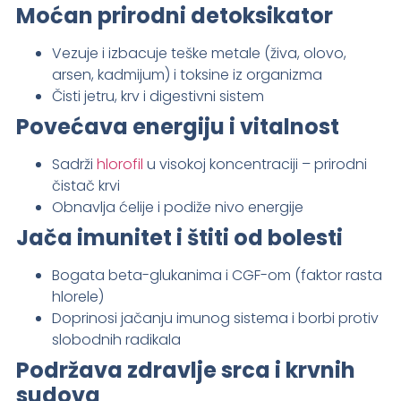
Moćan prirodni detoksikator
Vezuje i izbacuje teške metale (živa, olovo,
arsen, kadmijum) i toksine iz organizma
Čisti jetru, krv i digestivni sistem
Povećava energiju i vitalnost
Sadrži
hlorofil
u visokoj koncentraciji – prirodni
čistač krvi
Obnavlja ćelije i podiže nivo energije
Jača imunitet i štiti od bolesti
Bogata beta-glukanima i CGF-om (faktor rasta
hlorele)
Doprinosi jačanju imunog sistema i borbi protiv
slobodnih radikala
Podržava zdravlje srca i krvnih
sudova