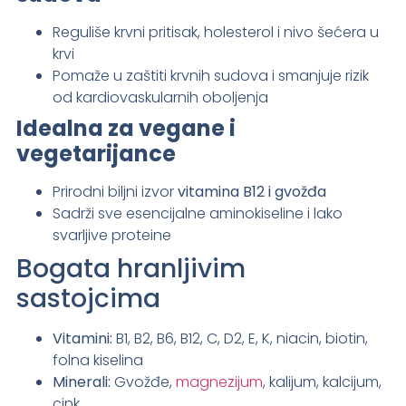
Reguliše krvni pritisak, holesterol i nivo šećera u
krvi
Pomaže u zaštiti krvnih sudova i smanjuje rizik
od kardiovaskularnih oboljenja
Idealna za vegane i
vegetarijance
Prirodni biljni izvor
vitamina B12 i gvožđa
Sadrži sve esencijalne aminokiseline i lako
svarljive proteine
Bogata hranljivim
sastojcima
Vitamini:
B1, B2, B6, B12, C, D2, E, K, niacin, biotin,
folna kiselina
Minerali:
Gvožđe,
magnezijum
, kalijum, kalcijum,
cink